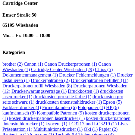
Cartridge Center
Emser Straße 50
65195 Wiesbaden
Mo. – Fr. 10.00 – 18.00
Kategorien
brother
(2)
Canon
(1)
Canon Druckerpatronen
(1)
Canon
Wiesbaden
(1)
Cartridge Center Wiesbaden
(29)
Chips
(5)
Dokumentenmanagement
(1)
Drucker Fehlermeldungen
(1)
Drucker
installieren
(1)
Druckerpatronen
(2)
Druckerpatronen befüllen
(11)
Druckerpatronenrefill Wiesbaden
(8)
Druckerpatronen Wiesbaden
(12)
Druckerwartungsverträge
(1)
Druckkosten
(1)
druckkosten
laserdrucker
(1)
druckkosten pro seite farbe
(1)
druckkosten pro
seite schwarz
(1)
druckkosten tintenstrahldrucker
(1)
Epson
(5)
Farblaserdrucker
(1)
Firmenkunden
(6)
Fotopapier
(1)
HP
(6)
kaufmännisch
(8)
Kompatible Patronen
(9)
kosten druckerpatronen
(1)
kosten druckerpatronen laserdrucker
(1)
kosten druckerpatronen
tintenstrahldrucker
(1)
kyocera
(1)
LC3217 und LC3219
(1)
Live-
Präsentation
(1)
Multifunktionsdrucker
(1)
Oki
(1)
Papier
(2)
Papierstau
(1)
Samsung
(1)
Technik
(9)
Tintenpatronen
(3)