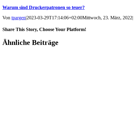
Warum sind Druckerpatronen so teuer?
Von
tpargen
|
2023-03-29T17:14:06+02:00
Mittwoch, 23. März, 2022
|
Share This Story, Choose Your Platform!
Facebook
Twitter
Vk
Ähnliche Beiträge