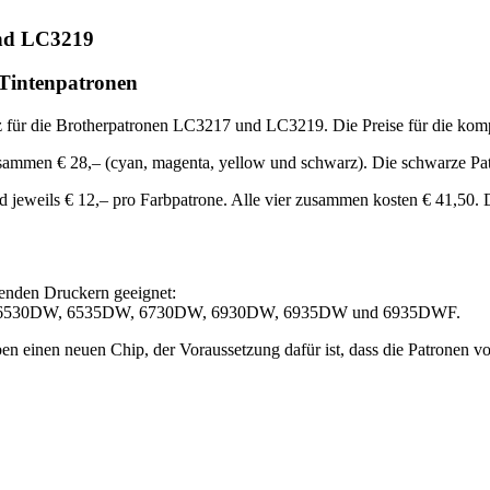
und LC3219
 Tintenpatronen
für die Brotherpatronen LC3217 und LC3219. Die Preise für die kompati
usammen € 28,– (cyan, magenta, yellow und schwarz). Die schwarze Pat
jeweils € 12,– pro Farbpatrone. Alle vier zusammen kosten € 41,50. Di
enden Druckern geeignet:
 6530DW, 6535DW, 6730DW, 6930DW, 6935DW und 6935DWF.
n einen neuen Chip, der Voraussetzung dafür ist, dass die Patronen v